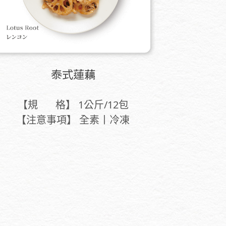
泰式蓮藕
【規 格】 1公斤/12包
【注意事項】 全素丨冷凍