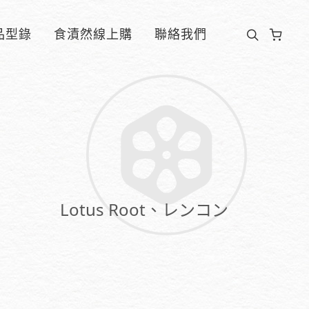
品型錄
食漬然線上購
聯絡我們
Lotus Root、レンコン