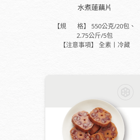
水煮蓮藕片
【規 格】 550公克/20包、
2.75公斤/5包
【注意事項】 全素丨冷藏